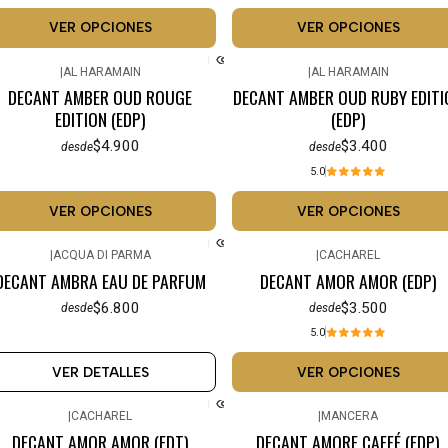
VER OPCIONES
VER OPCIONES
|
AL HARAMAIN
|
AL HARAMAIN
DECANT AMBER OUD ROUGE
DECANT AMBER OUD RUBY EDITI
EDITION (EDP)
(EDP)
$4.900
$3.400
desde
desde
5.0
VER OPCIONES
VER OPCIONES
|
ACQUA DI PARMA
|
CACHAREL
No disponible
DECANT AMBRA EAU DE PARFUM
DECANT AMOR AMOR (EDP)
$6.800
$3.500
desde
desde
5.0
VER DETALLES
VER OPCIONES
|
CACHAREL
|
MANCERA
DECANT AMOR AMOR (EDT)
DECANT AMORE CAFFÉ (EDP)