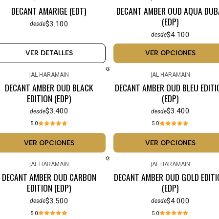
No disponible
DECANT AMARIGE (EDT)
DECANT AMBER OUD AQUA DUB
(EDP)
$3.100
desde
$4.100
desde
VER DETALLES
VER OPCIONES
|
AL HARAMAIN
|
AL HARAMAIN
DECANT AMBER OUD BLACK
DECANT AMBER OUD BLEU EDITI
EDITION (EDP)
(EDP)
$3.400
$3.400
desde
desde
5.0
5.0
VER OPCIONES
VER OPCIONES
|
AL HARAMAIN
|
AL HARAMAIN
DECANT AMBER OUD CARBON
DECANT AMBER OUD GOLD EDITI
EDITION (EDP)
(EDP)
$3.500
$4.000
desde
desde
5.0
5.0