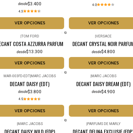
$3.400
desde
4.0
4.3
VER OPCIONES
VER OPCIONES
|
TOM FORD
|
VERSACE
ECANT COSTA AZZURRA PARFUM
DECANT CRYSTAL NOIR PARFU
$13.300
$4.800
desde
desde
VER OPCIONES
VER OPCIONES
MAR-003FD-EDT
|
MARC JACOBS
|
MARC JACOBS
DECANT DAISY (EDT)
DECANT DAISY DREAM (EDT)
$3.800
$4.900
desde
desde
4.5
VER OPCIONES
VER OPCIONES
|
MARC JACOBS
|
PARFUMS DE MARLY
No disponible
DECANT DAISY WILD (EDP)
DECANT DELINA EXCLUSIF (EDP