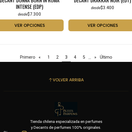
INTENSE (EDP)
$3.400
desde
$7.300
desde
VER OPCIONES
VER OPCIONES
...
Primero
«
1
2
3
4
5
»
Último
VOLVER ARRIBA
Tienda chilena especializada en perfumes
y Decants de perfumes 100% originales.