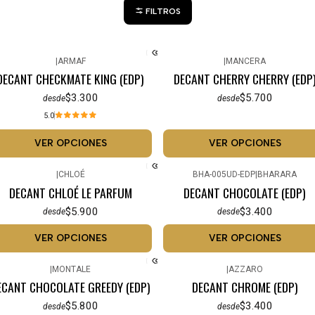
FILTROS
|
ARMAF
|
MANCERA
DECANT CHECKMATE KING (EDP)
DECANT CHERRY CHERRY (EDP
$3.300
$5.700
desde
desde
5.0
VER OPCIONES
VER OPCIONES
|
CHLOÉ
BHA-005UD-EDP
|
BHARARA
DECANT CHLOÉ LE PARFUM
DECANT CHOCOLATE (EDP)
$5.900
$3.400
desde
desde
VER OPCIONES
VER OPCIONES
|
MONTALE
|
AZZARO
ECANT CHOCOLATE GREEDY (EDP)
DECANT CHROME (EDP)
$5.800
$3.400
desde
desde