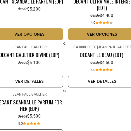
CANT SCANDAL LE PARFUM (EDP)
DECANT ULTRA MALE INTENSE
(EDT)
$5.200
desde
$4.400
desde
4.0
VER OPCIONES
VER OPCIONES
|
JEAN PAUL GAULTIER
JEA-008HD-EDT
|
JEAN PAUL GAULTIE
Agotado
Agotado
DECANT GAULTIER DIVINE (EDP)
DECANT LE BEAU (EDT)
$6.100
$4.500
desde
desde
5.0
VER DETALLES
VER DETALLES
|
JEAN PAUL GAULTIER
Agotado
ECANT SCANDAL LE PARFUM FOR
HER (EDP)
$5.500
desde
5.0