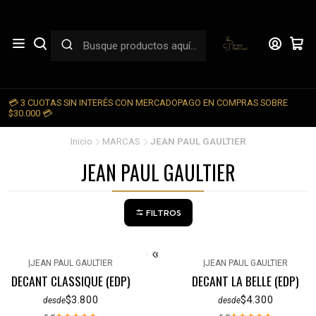
💳 3 CUOTAS SIN INTERÉS CON MERCADOPAGO EN COMPRAS SOBRE

$30.000 💳
Inicio
MARCAS
JEAN PAUL GAULTIER
JEAN PAUL GAULTIER
FILTROS
|
JEAN PAUL GAULTIER
|
JEAN PAUL GAULTIER
DECANT CLASSIQUE (EDP)
DECANT LA BELLE (EDP)
$3.800
$4.300
desde
desde