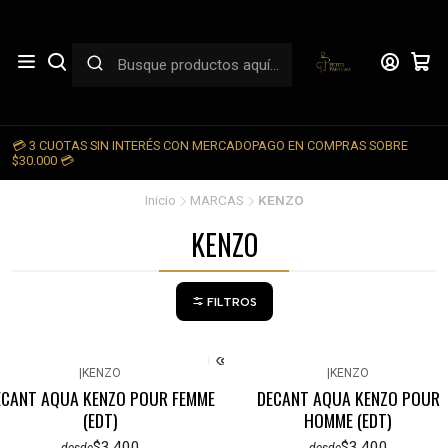
💳 3 CUOTAS SIN INTERÉS CON MERCADOPAGO EN COMPRAS SOBRE

$30.000 💳
Inicio
MARCAS
KENZO
KENZO
FILTROS
|
KENZO
|
KENZO
ECANT AQUA KENZO POUR FEMME
DECANT AQUA KENZO POUR
(EDT)
HOMME (EDT)
$3.400
$3.400
desde
desde