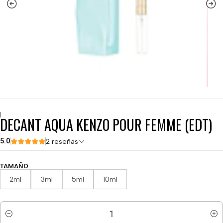
|
DECANT AQUA KENZO POUR FEMME (EDT)
5.0
2 reseñas
TAMAÑO
2ml
3ml
5ml
10ml
Cantidad