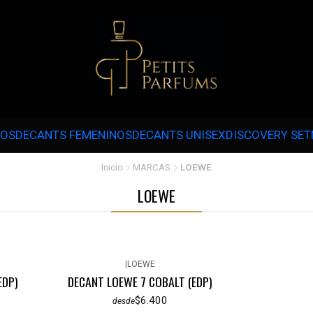
 3 CUOTAS SIN INTERÉS CON MERCADOPAGO EN COMPRAS SOBRE $30.000 
NOS
DECANTS FEMENINOS
DECANTS UNISEX
DISCOVERY SET
Inicio
MARCAS
LOEWE
LOEWE
|
LOEWE
EDP)
DECANT LOEWE 7 COBALT (EDP)
$6.400
desde