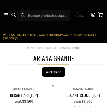
💳 3 CUOTAS SIN INTERÉS CON MERCADOPAGO EN COMPRAS SOBRE

$30.000 💳
Inicio
MARCAS
ARIANA GRANDE
ARIANA GRANDE
FILTROS
|
ARIANA GRANDE
|
ARIANA GRANDE
DECANT ARI (EDP)
DECANT CLOUD (EDP)
$3.500
$3.500
desde
desde