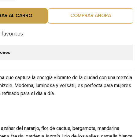
GAR AL CARRO
COMPRAR AHORA
 favoritos
iones
na
que captura la energía vibrante de la ciudad con una mezcla
lmizcle. Moderna, luminosa y versátil, es perfecta para mujeres
efinado para el día a día.
 azahar del naranjo, flor de cactus, bergamota, mandarina.
na, fresia, gardenia, jazmín, lirio de los valles, camelia blanca,