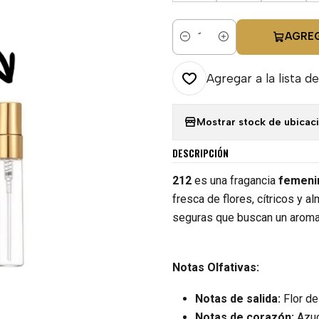
AGRE
Cantidad
Agregar a la lista de
Mostrar stock de ubicac
DESCRIPCIÓN
212
es una fragancia
femeni
fresca de flores, cítricos y a
seguras que buscan un aroma r
Notas Olfativas:
Notas de salida:
Flor de
Notas de corazón:
Azuce