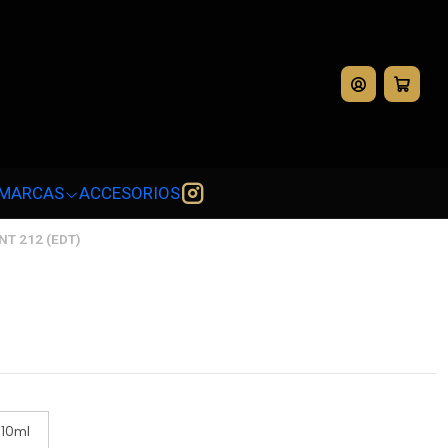
💳
MARCAS
ACCESORIOS
T 212 (EDT)
10ml