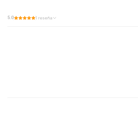
5.0
1 reseña