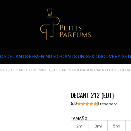
 3 CUOTAS SIN INTERÉS CON MERCADOPAGO EN COMPRAS SOBRE $30.000 
NOS
DECANTS FEMENINOS
DECANTS UNISEX
DISCOVERY SET
NTS
DECANTS FEMENINOS
DECANTS DISEÑADOR PARA ELLAS
DECAN
|
DECANT 212 (EDT)
5.0
1 reseña
TAMAÑO
2ml
3ml
5ml