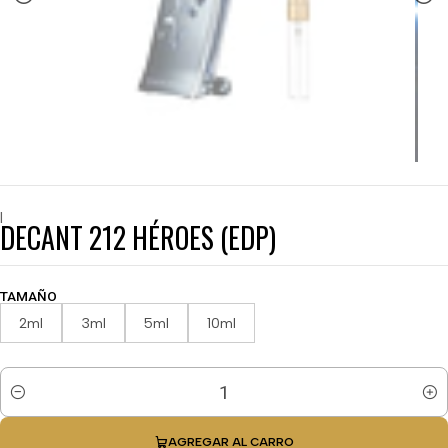
|
DECANT 212 HÉROES (EDP)
TAMAÑO
2ml
3ml
5ml
10ml
Cantidad
AGREGAR AL CARRO