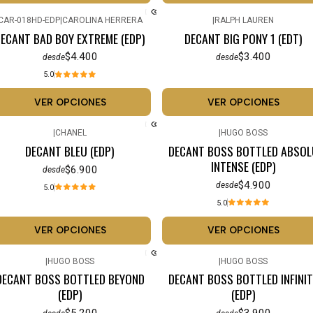
CAR-018HD-EDP
|
CAROLINA HERRERA
|
RALPH LAUREN
ECANT BAD BOY EXTREME (EDP)
DECANT BIG PONY 1 (EDT)
$4.400
$3.400
desde
desde
5.0
VER OPCIONES
VER OPCIONES
|
CHANEL
|
HUGO BOSS
DECANT BLEU (EDP)
DECANT BOSS BOTTLED ABSOL
INTENSE (EDP)
$6.900
desde
$4.900
desde
5.0
5.0
VER OPCIONES
VER OPCIONES
|
HUGO BOSS
|
HUGO BOSS
DECANT BOSS BOTTLED BEYOND
DECANT BOSS BOTTLED INFINIT
(EDP)
(EDP)