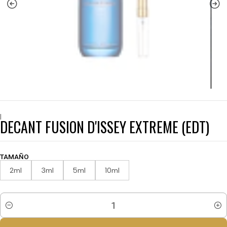
|
DECANT FUSION D'ISSEY EXTREME (EDT)
TAMAÑO
2ml
3ml
5ml
10ml
Cantidad