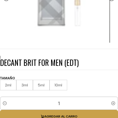
|
DECANT BRIT FOR MEN (EDT)
TAMAÑO
2ml
3ml
5ml
10ml
Cantidad
AGREGAR AL CARRO