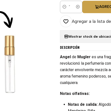
AGRE
Cantidad
Agregar a la lista de
Mostrar stock de ubicac
DESCRIPCIÓN
Angel
de
Mugler
es una fra
revolucionó la perfumería con
carácter envolvente mezcla a
aroma femenino poderoso, se
cualquiera.
Notas olfativas:
Notas de salida:
Algodón
Mandarina, Piña