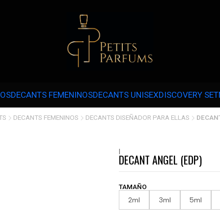
 3 CUOTAS SIN INTERÉS CON MERCADOPAGO EN COMPRAS SOBRE $30.000 
NOS
DECANTS FEMENINOS
DECANTS UNISEX
DISCOVERY SET
TS
DECANTS FEMENINOS
DECANTS DISEÑADOR PARA ELLAS
DECANT
|
DECANT ANGEL (EDP)
TAMAÑO
2ml
3ml
5ml