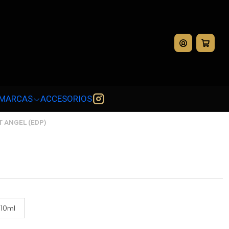
💳
MARCAS
ACCESORIOS
 ANGEL (EDP)
10ml