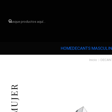

HOME
DECANTS MASCULI
Inicio
DECAN