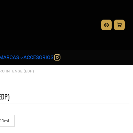
💳
MARCAS
ACCESORIOS
RO INTENSE (EDP)
EDP)
10ml