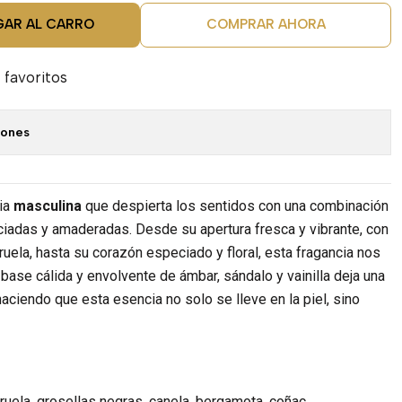
GAR AL CARRO
COMPRAR AHORA
 favoritos
iones
ia
masculina
que despierta los sentidos con una combinación
ciadas y amaderadas. Desde su apertura fresca y vibrante, con
ruela, hasta su corazón especiado y floral, esta fragancia nos
La base cálida y envolvente de ámbar, sándalo y vainilla deja una
haciendo que esta esencia no solo se lleve en la piel, sino
iruela, grosellas negras, canela, bergamota, coñac.