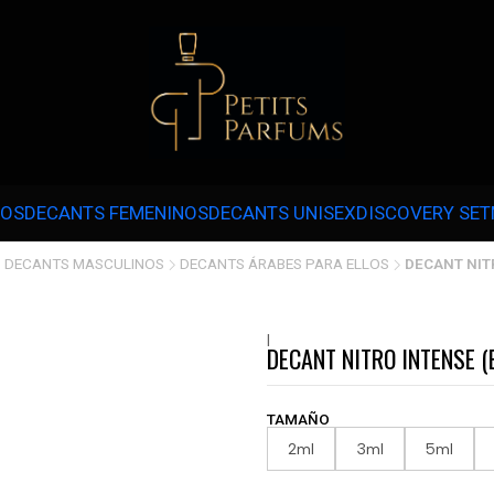
 3 CUOTAS SIN INTERÉS CON MERCADOPAGO EN COMPRAS SOBRE $30.000 
NOS
DECANTS FEMENINOS
DECANTS UNISEX
DISCOVERY SET
DECANTS MASCULINOS
DECANTS ÁRABES PARA ELLOS
DECANT NIT
|
DECANT NITRO INTENSE (
TAMAÑO
2ml
3ml
5ml