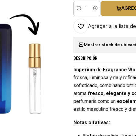
AGRE
Cantidad
Agregar a la lista de
Mostrar stock de ubicac
DESCRIPCIÓN
Imperium
de
Fragrance Wo
fresca, luminosa y muy refinad
sofisticado, combinando cítr
aroma
fresco, elegante y c
perfumería como un
excelen
estilo masculino fresco y dis
Notas olfativas:
Notas de salida:
Toronja