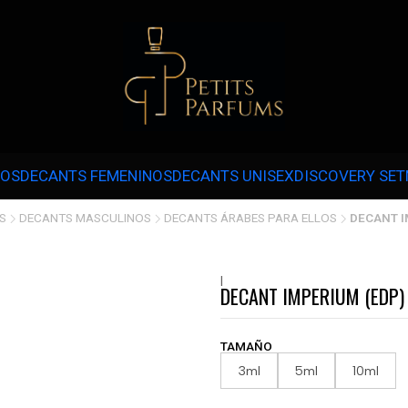
 3 CUOTAS SIN INTERÉS CON MERCADOPAGO EN COMPRAS SOBRE $30.000 
NOS
DECANTS FEMENINOS
DECANTS UNISEX
DISCOVERY SET
S
DECANTS MASCULINOS
DECANTS ÁRABES PARA ELLOS
DECANT I
|
DECANT IMPERIUM (EDP)
TAMAÑO
3ml
5ml
10ml