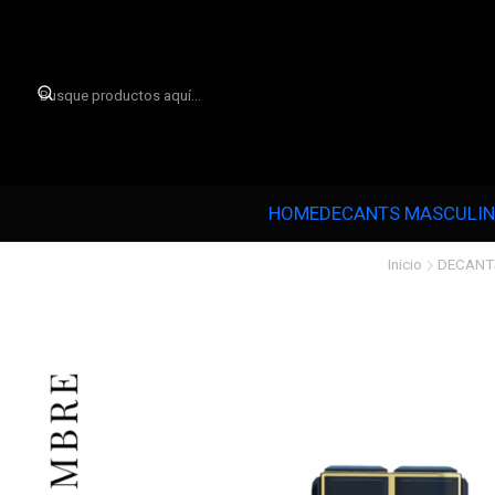

HOME
DECANTS MASCULI
Inicio
DECANT