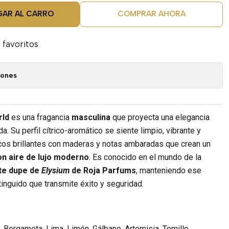
GAR AL CARRO
COMPRAR AHORA
 favoritos
iones
rld
es una fragancia
masculina
que proyecta una elegancia
a. Su perfil cítrico-aromático se siente limpio, vibrante y
icos brillantes con maderas y notas ambaradas que crean un
on aire de lujo moderno
. Es conocido en el mundo de la
te dupe de
Elysium
de Roja Parfums
, manteniendo ese
tinguido que transmite éxito y seguridad.
, Bergamota, Lima, Limón, Gálbano, Artemisia, Tomillo