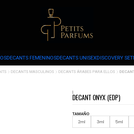
 3 CUOTAS SIN INTERÉS CON MERCADOPAGO EN COMPRAS SOBRE $30.000 
NOS
DECANTS FEMENINOS
DECANTS UNISEX
DISCOVERY SET
NTS
DECANTS MASCULINOS
DECANTS ÁRABES PARA ELLOS
DECANT
|
DECANT ONYX (EDP)
TAMAÑO
2ml
3ml
5ml