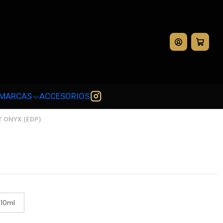
💳
MARCAS
ACCESORIOS
 ONYX (EDP)
10ml