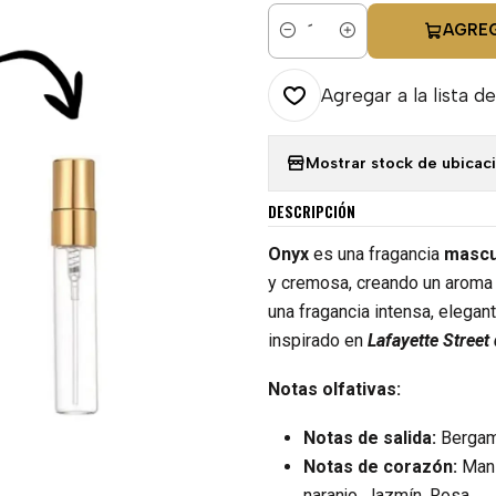
AGRE
Cantidad
Agregar a la lista de
Mostrar stock de ubicac
DESCRIPCIÓN
Onyx
es una fragancia
mascu
y cremosa, creando un aroma
una fragancia intensa, elegan
inspirado en
Lafayette Street
Notas olfativas:
Notas de salida:
Bergam
Notas de corazón:
Manz
naranjo, Jazmín, Rosa.