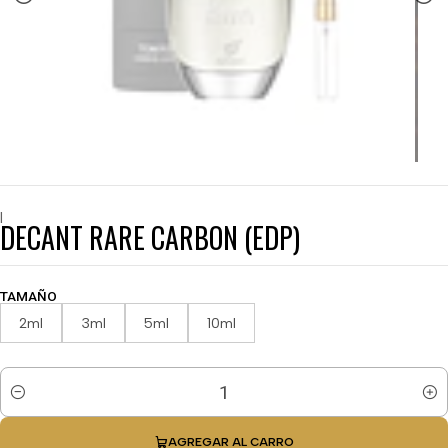
|
DECANT RARE CARBON (EDP)
TAMAÑO
2ml
3ml
5ml
10ml
Cantidad
AGREGAR AL CARRO