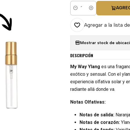
AGRE
Cantidad
Agregar a la lista de
Mostrar stock de ubicac
DESCRIPCIÓN
My Way Ylang
es una fragan
exótico y sensual. Con el yl
experiencia olfativa solar y e
radiante allá donde va.
Notas Olfativas:
Notas de salida:
Naranja
Notas de corazón:
Ylang
Notas de fondo:
Vainill