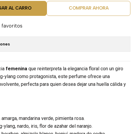
GAR AL CARRO
COMPRAR AHORA
 favoritos
iones
cia
femenina
que reinterpreta la elegancia floral con un giro
ang-ylang como protagonista, este perfume ofrece una
nvolvente, perfecta para quien desea dejar una huella cálida y
 amarga, mandarina verde, pimienta rosa.
-ylang, nardo, iris, flor de azahar del naranjo.
a bourbon, almizcle blanco, benjuí, madera de cedro.