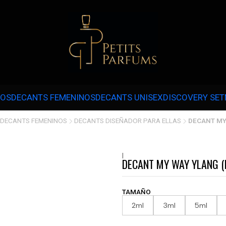
 3 CUOTAS SIN INTERÉS CON MERCADOPAGO EN COMPRAS SOBRE $30.000 
NOS
DECANTS FEMENINOS
DECANTS UNISEX
DISCOVERY SET
DECANTS FEMENINOS
DECANTS DISEÑADOR PARA ELLAS
DECANT MY
|
DECANT MY WAY YLANG (
TAMAÑO
2ml
3ml
5ml