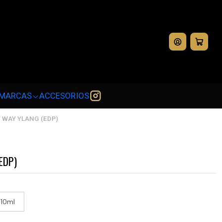
💳
MARCAS
ACCESORIOS
 WAY YLANG (EDP)
EDP)
10ml