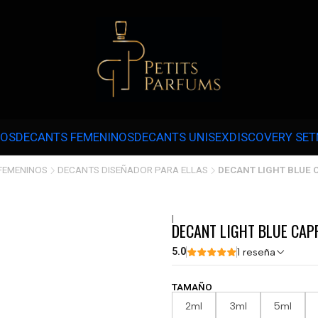
 3 CUOTAS SIN INTERÉS CON MERCADOPAGO EN COMPRAS SOBRE $30.000 
NOS
DECANTS FEMENINOS
DECANTS UNISEX
DISCOVERY SET
FEMENINOS
DECANTS DISEÑADOR PARA ELLAS
DECANT LIGHT BLUE C
|
DECANT LIGHT BLUE CAPR
5.0
1 reseña
TAMAÑO
2ml
3ml
5ml