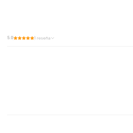
5.0
1 reseña