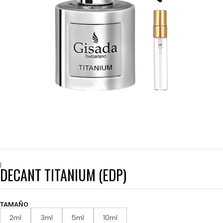
|
DECANT TITANIUM (EDP)
TAMAÑO
2ml
3ml
5ml
10ml