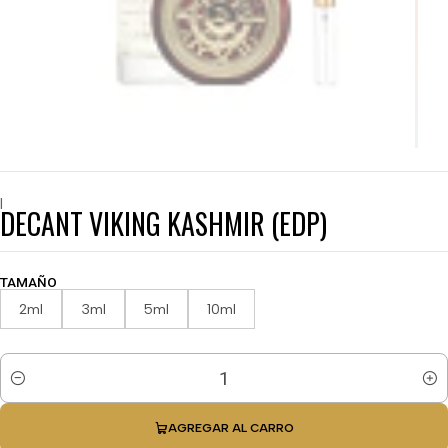
|
DECANT VIKING KASHMIR (EDP)
TAMAÑO
2ml
3ml
5ml
10ml
Cantidad
AGREGAR AL CARRO