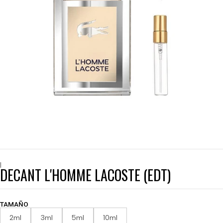
|
DECANT L'HOMME LACOSTE (EDT)
TAMAÑO
2ml
3ml
5ml
10ml