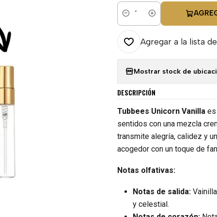
AGRE
Cantidad
Agregar a la lista de
Mostrar stock de ubicac
DESCRIPCIÓN
Tubbees Unicorn Vanilla
es 
sentidos con una mezcla crem
transmite alegría, calidez y u
acogedor con un toque de fan
Notas olfativas:
Notas de salida:
Vainill
y celestial.
Notas de corazón:
Nota