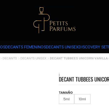
 3 CUOTAS SIN INTERÉS CON MERCADOPAGO EN COMPRAS SOBRE $30.000 
NOS
DECANTS FEMENINOS
DECANTS UNISEX
DISCOVERY SET
DECANTS
DECANTS UNISEX
DECANT TUBBEES UNICORN VANILLA 
|
DECANT TUBBEES UNICOR
TAMAÑO
5ml
10ml