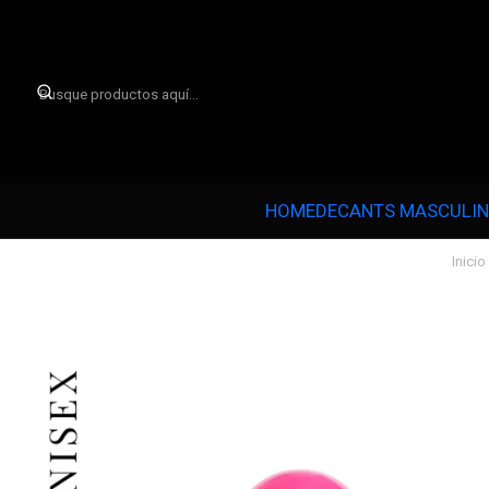

HOME
DECANTS MASCULI
Inicio