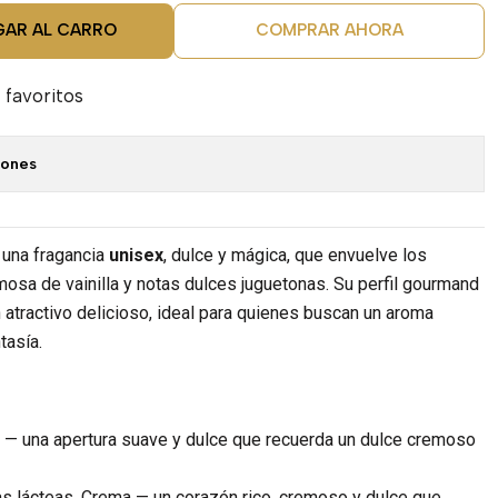
GAR AL CARRO
COMPRAR AHORA
 favoritos
iones
una fragancia
unisex
, dulce y mágica, que envuelve los
osa de vainilla y notas dulces juguetonas. Su perfil gourmand
n atractivo delicioso, ideal para quienes buscan un aroma
tasía.
a — una apertura suave y dulce que recuerda un dulce cremoso
s lácteas, Crema — un corazón rico, cremoso y dulce que