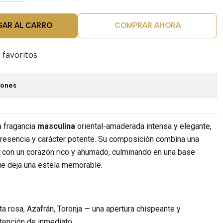
GAR AL CARRO
COMPRAR AHORA
 favoritos
iones
 fragancia
masculina
oriental-amaderada intensa y elegante,
resencia y carácter potente. Su composición combina una
e con un corazón rico y ahumado, culminando en una base
ue deja una estela memorable.
a rosa, Azafrán, Toronja — una apertura chispeante y
tención de inmediato.