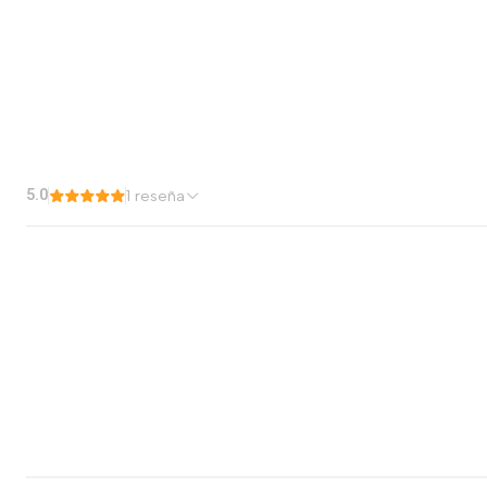
5.0
1 reseña