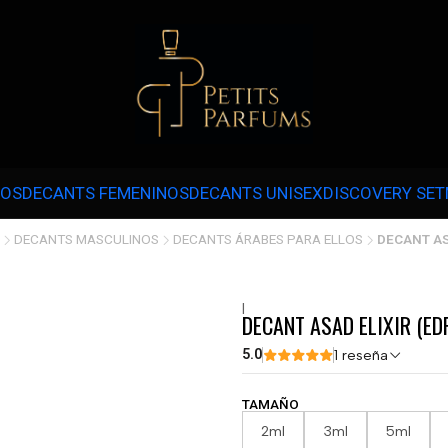
 3 CUOTAS SIN INTERÉS CON MERCADOPAGO EN COMPRAS SOBRE $30.000 
NOS
DECANTS FEMENINOS
DECANTS UNISEX
DISCOVERY SET
DECANTS MASCULINOS
DECANTS ÁRABES PARA ELLOS
DECANT AS
|
DECANT ASAD ELIXIR (ED
5.0
1 reseña
TAMAÑO
2ml
3ml
5ml