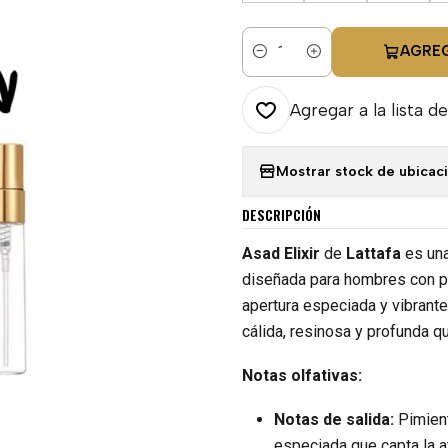
AGRE
Cantidad
Agregar a la lista de
Mostrar stock de ubicac
DESCRIPCIÓN
Asad Elixir
de
Lattafa
es una
diseñada para hombres con p
apertura especiada y vibrant
cálida, resinosa y profunda q
Notas olfativas:
Notas de salida:
Pimient
especiada que capta la a