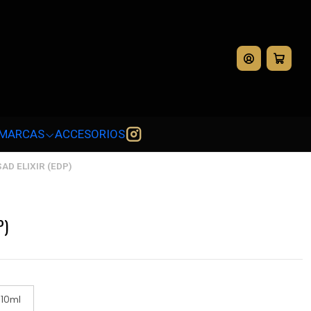
💳
MARCAS
ACCESORIOS
AD ELIXIR (EDP)
P)
10ml