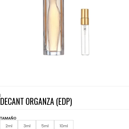
|
DECANT ORGANZA (EDP)
TAMAÑO
2ml
3ml
5ml
10ml