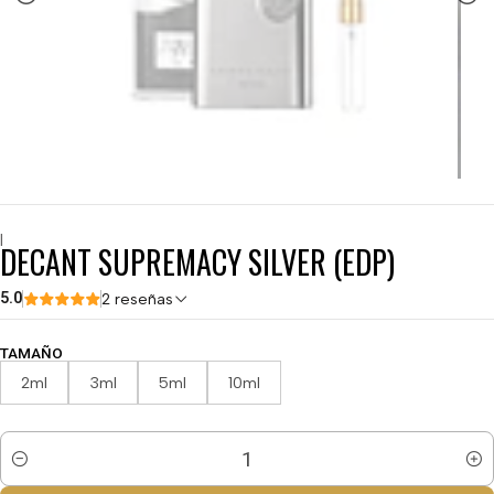
|
DECANT SUPREMACY SILVER (EDP)
5.0
2 reseñas
TAMAÑO
2ml
3ml
5ml
10ml
Cantidad