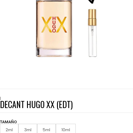
|
DECANT HUGO XX (EDT)
TAMAÑO
2ml
3ml
5ml
10ml