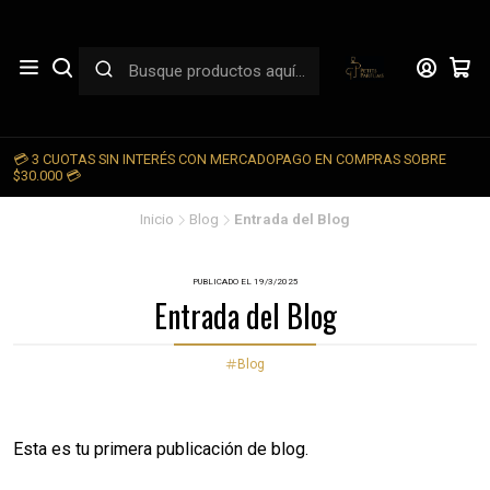
💳 3 CUOTAS SIN INTERÉS CON MERCADOPAGO EN COMPRAS SOBRE

$30.000 💳
Inicio
Blog
Entrada del Blog
PUBLICADO EL 19/3/2025
Entrada del Blog
Blog
Esta es tu primera publicación de blog.