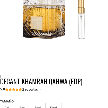
|
DECANT KHAMRAH QAHWA (EDP)
5.0
2 reseñas
TAMAÑO
2ml
3ml
5ml
10ml