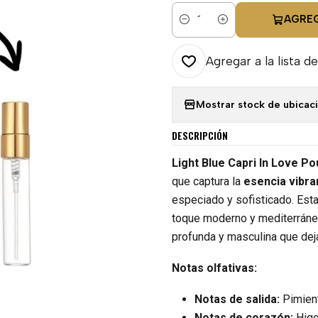
AGRE
Cantidad
Agregar a la lista de
Mostrar stock de ubicac
DESCRIPCIÓN
Light Blue Capri In Love 
que captura la
esencia vibra
especiado y sofisticado. Esta 
toque moderno y mediterráneo
profunda y masculina que deja
Notas olfativas:
Notas de salida:
Pimien
Notas de corazón:
Hig