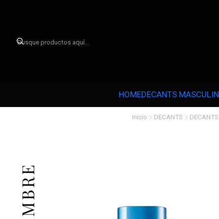

HOME
DECANTS MASCULI
Inicio
DECANTS
DECANTS