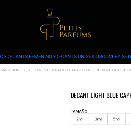
 3 CUOTAS SIN INTERÉS CON MERCADOPAGO EN COMPRAS SOBRE $30.000 
NOS
DECANTS FEMENINOS
DECANTS UNISEX
DISCOVERY SET
 MASCULINOS
DECANTS DISEÑADOR PARA ELLOS
DECANT LIGHT BLU
|
DECANT LIGHT BLUE CAPR
TAMAÑO
2ml
3ml
5ml