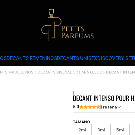
 3 CUOTAS SIN INTERÉS CON MERCADOPAGO EN COMPRAS SOBRE $30.000 
NOS
DECANTS FEMENINOS
DECANTS UNISEX
DISCOVERY SET
NTS MASCULINOS
DECANTS DISEÑADOR PARA ELLOS
DECANT INTEN
|
DECANT INTENSO POUR H
5.0
1 reseña
TAMAÑO
2ml
3ml
5ml