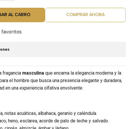
GAR AL CARRO
COMPRAR AHORA
 favoritos
iones
a fragancia
masculina
que encarna la elegancia moderna y la
 para el hombre que busca una presencia elegante y duradera,
d en una experiencia olfativa envolvente.
, notas acuáticas, albahaca, geranio y caléndula.
co, heno, esclarea, acorde de palo de leche y salvado.
, ciprés, almizcle, ámbar y ládano.