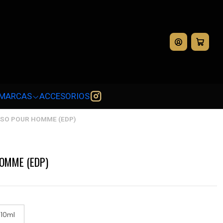
💳
MARCAS
ACCESORIOS
SO POUR HOMME (EDP)
OMME (EDP)
10ml