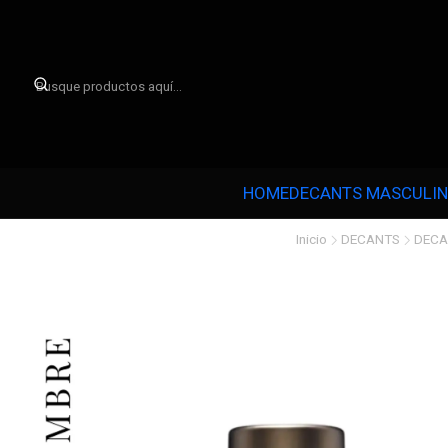

HOME
DECANTS MASCULI
Inicio
DECANTS
DECA