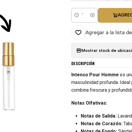
AGRE
Cantidad
Agregar a la lista de
Mostrar stock de ubicac
DESCRIPCIÓN
Intenso Pour Homme
es un
masculinidad profunda. Ideal
combina frescura y profundida
Notas Olfativas:
Notas de Salida:
Lavanda
Notas de Corazón:
Taba
Notas de Fondo:
Sándalo