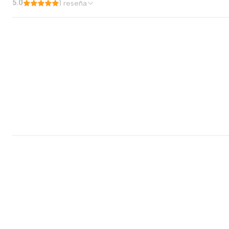
5.0
1 reseña