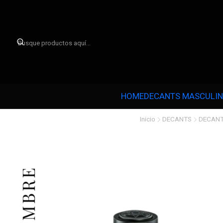

HOME
DECANTS MASCULI
Inicio
DECANTS
DECANT