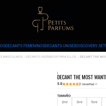
 3 CUOTAS SIN INTERÉS CON MERCADOPAGO EN COMPRAS SOBRE $30.000 
NOS
DECANTS FEMENINOS
DECANTS UNISEX
DISCOVERY SET
S MASCULINOS
DECANTS DISEÑADOR PARA ELLOS
DECANT THE MO
|
DECANT THE MOST WANT
5.0
2 reseñas
TAMAÑO
2ml
3ml
5ml