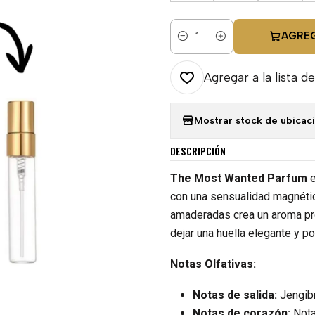
AGRE
Cantidad
Agregar a la lista de
Mostrar stock de ubicac
DESCRIPCIÓN
The Most Wanted Parfum
con una sensualidad magnétic
amaderadas crea un aroma pr
dejar una huella elegante y p
Notas Olfativas:
Notas de salida:
Jengibr
Notas de corazón:
Nota