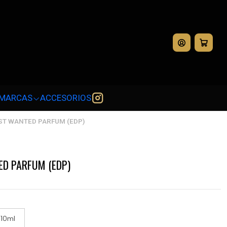
💳
MARCAS
ACCESORIOS
ST WANTED PARFUM (EDP)
ED PARFUM (EDP)
10ml