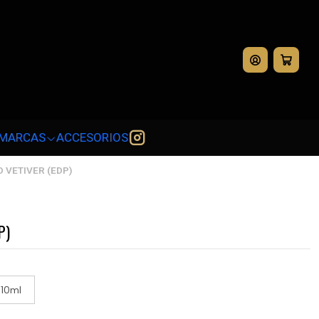
💳
MARCAS
ACCESORIOS
 VETIVER (EDP)
P)
10ml