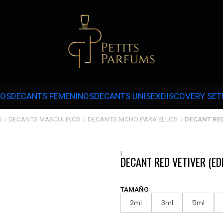
 3 CUOTAS SIN INTERÉS CON MERCADOPAGO EN COMPRAS SOBRE $30.000 
NOS
DECANTS FEMENINOS
DECANTS UNISEX
DISCOVERY SET
S
DECANTS MASCULINOS
DECANTS NICHO PARA ELLOS
DECANT RED
|
DECANT RED VETIVER (ED
TAMAÑO
2ml
3ml
5ml