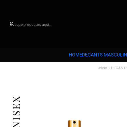

HOME
DECANTS MASCULI
Inicio
DECANT